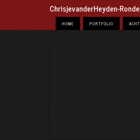
ChrisjevanderHeyden-Ronde.
Koken is een Kunst
HOME
PORTFOLIO
ACH
Recepten en illustraties van
Pulchri leden
Bekijk hier de omslag