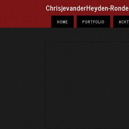
ChrisjevanderHeyden-Ronde.
Kunstbrochure
“KUNST MET EEN
HOME
PORTFOLIO
ACH
GEZICHT”
tekst Roel Herfst en Chrisje van der
Heyden-Ronde. Eventueel te koop:
neem contact op
Bekijk hier de brochure